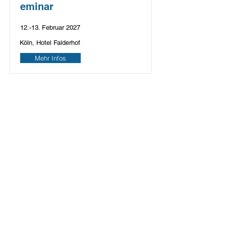
eminar
12.-13. Februar 2027
Köln, Hotel Falderhof
Mehr Infos
Vorteile der WAPPA-
Mitgliedschaft
Regelmäßige Information über aktuelle
Forschungsergebnisse, Therapierichtlinien,
Medikamente, berufspolitische
Entwicklungen u.v.m.
Jahresabonnement des eJournals
"Pädiatrische Allergologie in Klinik und